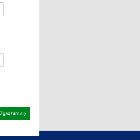
e pliki cookie
owe pliki cookies
Zgadzam się