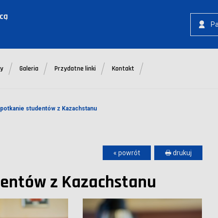
icą
P
ty
Galeria
Przydatne linki
Kontakt
potkanie studentów z Kazachstanu
« powrót
🖶 drukuj
udentów z Kazachstanu