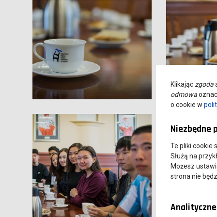
Klikając
zgoda
a
odmowa
oznacz
o cookie w
poli
Niezbędne p
Te pliki cookie
Służą na przyk
Możesz ustawić 
strona nie będz
Analityczne 