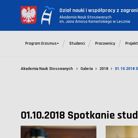
Dział nauki i współpracy z zagran
Akademia Nauk Stosowanych
im. Jana Amosa Komeńskiego w Lesznie
Program Erasmus+
Studenci
Pracownicy
Projek
Akademia Nauk Stosowanych
Galeria
2018
01.10.2018 S
01.10.2018 Spotkanie st