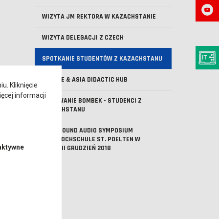
WIZYTA JM REKTORA W KAZACHSTANIE
WIZYTA DELEGACJI Z CZECH
SPOTKANIE STUDENTÓW Z KAZACHSTANU
EUROPE & ASIA DIDACTIC HUB
. Kliknięcie
ęcej informacji
MALOWANIE BOMBEK - STUDENCI Z
KAZACHSTANU
ALL AROUND AUDIO SYMPOSIUM
FACHHOCHSCHULE ST. POELTEN W
aktywne
AUSTRII GRUDZIEŃ 2018