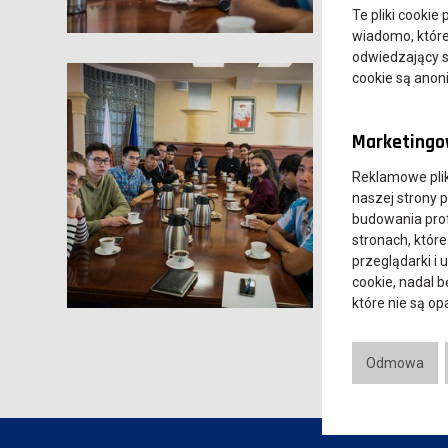
Te pliki cookie
wiadomo, które 
odwiedzający s
cookie są ano
Marketingow
Reklamowe pli
naszej strony 
budowania prof
stronach, które
przeglądarki i 
cookie, nadal 
które nie są o
Odmowa