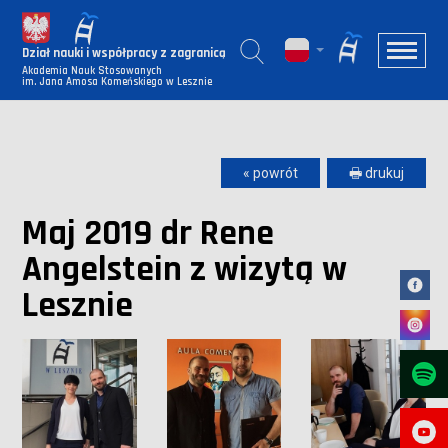
Dział nauki i współpracy z zagranicą
Akademia Nauk Stosowanych
im. Jana Amosa Komeńskiego w Lesznie
« powrót
🖶 drukuj
Maj 2019 dr Rene
Angelstein z wizytą w
Lesznie