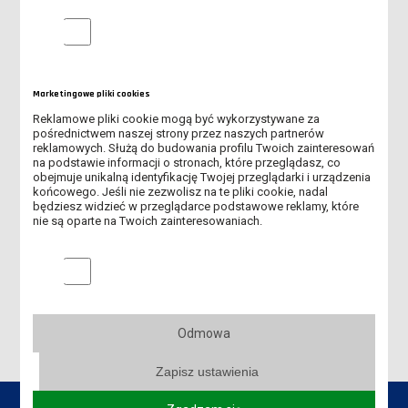
ERASMUS+ STAFF WEEK LESZNO
Analityczne pliki cookie
INTERNATIONAL NETWORK MEETING TJFGB BERLIN
WIZYTA W SANKT POELTEN
Marketingowe pliki cookies
Reklamowe pliki cookie mogą być wykorzystywane za
INTERNATIONAL STAFF MOBILITY WEEK HOCHSCHULE
pośrednictwem naszej strony przez naszych partnerów
HANNOVER
reklamowych. Służą do budowania profilu Twoich zainteresowań
na podstawie informacji o stronach, które przeglądasz, co
obejmuje unikalną identyfikację Twojej przeglądarki i urządzenia
WYKŁADOWCA ILS Z WARSZTATAMI GOŚCINNYMI W
końcowego. Jeśli nie zezwolisz na te pliki cookie, nadal
HOCHSCHULE MERSEBURG
będziesz widzieć w przeglądarce podstawowe reklamy, które
nie są oparte na Twoich zainteresowaniach.
JOB SHADOWING VISIT KIEROWNIKA DZIAŁU DS. STUDIÓW
HOCHSCHULE MERSEBURG
Marketingowe pliki cookies
WIZYTA W DARMSTADT - PODPISANIE UMOWY
Odmowa
Zapisz ustawienia