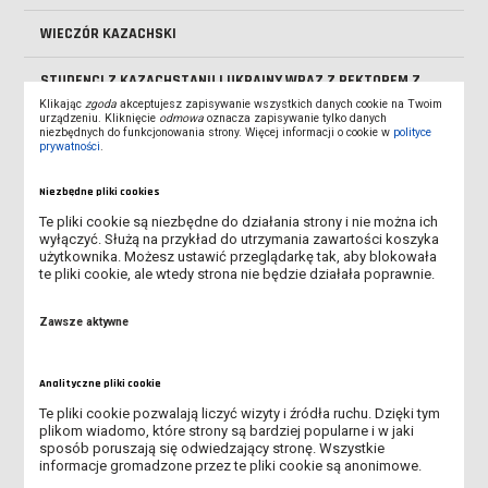
WIECZÓR KAZACHSKI
STUDENCI Z KAZACHSTANU I UKRAINY WRAZ Z REKTOREM Z
WIZYTĄ U MARSZAŁKA
Klikając
zgoda
akceptujesz zapisywanie wszystkich danych cookie na Twoim
urządzeniu. Kliknięcie
odmowa
oznacza zapisywanie tylko danych
niezbędnych do funkcjonowania strony. Więcej informacji o cookie w
polityce
OBÓZ W SZKLARSKIEJ PORĘBIE
prywatności
.
Niezbędne pliki cookies
SPOTKANIE GRUPY Z AŁMATY Z PROREKTOREM
Te pliki cookie są niezbędne do działania strony i nie można ich
wyłączyć. Służą na przykład do utrzymania zawartości koszyka
GRUPA Z KAZACHSTANU ZWIEDZA POZNAŃ
użytkownika. Możesz ustawić przeglądarkę tak, aby blokowała
te pliki cookie, ale wtedy strona nie będzie działała poprawnie.
SPOTKANIE STUDENTÓW Z KAZACHSTANU W INSTYTUCIE
GOSPODARKI I ZARZĄDZANIA PRZESTRZENIĄ
Zawsze aktywne
STUDENCI Z AŁMATY U REKTORA
Analityczne pliki cookie
STUDENCI Z KAZACHSTANU NA MECZU ŻUŻLOWYM
Te pliki cookie pozwalają liczyć wizyty i źródła ruchu. Dzięki tym
plikom wiadomo, które strony są bardziej popularne i w jaki
DIDACTIC HUB SEMEY - KAZACHSTAN
sposób poruszają się odwiedzający stronę. Wszystkie
informacje gromadzone przez te pliki cookie są anonimowe.