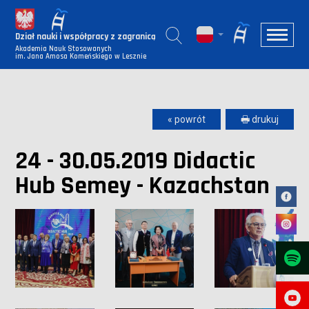
Dział nauki i współpracy z zagranicą
Akademia Nauk Stosowanych
im. Jana Amosa Komeńskiego w Lesznie
« powrót
🖶 drukuj
24 - 30.05.2019 Didactic
Hub Semey - Kazachstan