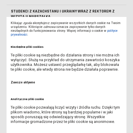
STUDENCI Z KAZACHSTANU I UKRAINY WRAZ Z REKTOREM Z
WIZYTĄ U MARSZAŁKA
Klikając
zgoda
akceptujesz zapisywanie wszystkich danych cookie na Twoim
urządzeniu. Kliknięcie
odmowa
oznacza zapisywanie tylko danych
OBÓZ W SZKLARSKIEJ PORĘBIE
niezbędnych do funkcjonowania strony. Więcej informacji o cookie w
polityce
prywatności
.
SPOTKANIE GRUPY Z AŁMATY Z PROREKTOREM
Niezbędne pliki cookies
GRUPA Z KAZACHSTANU ZWIEDZA POZNAŃ
Te pliki cookie są niezbędne do działania strony i nie można ich
wyłączyć. Służą na przykład do utrzymania zawartości koszyka
użytkownika. Możesz ustawić przeglądarkę tak, aby blokowała
SPOTKANIE STUDENTÓW Z KAZACHSTANU W INSTYTUCIE
te pliki cookie, ale wtedy strona nie będzie działała poprawnie.
GOSPODARKI I ZARZĄDZANIA PRZESTRZENIĄ
Zawsze aktywne
STUDENCI Z AŁMATY U REKTORA
STUDENCI Z KAZACHSTANU NA MECZU ŻUŻLOWYM
Analityczne pliki cookie
Te pliki cookie pozwalają liczyć wizyty i źródła ruchu. Dzięki tym
DIDACTIC HUB SEMEY - KAZACHSTAN
plikom wiadomo, które strony są bardziej popularne i w jaki
sposób poruszają się odwiedzający stronę. Wszystkie
informacje gromadzone przez te pliki cookie są anonimowe.
ERASMUS+ STAFF WEEK LESZNO