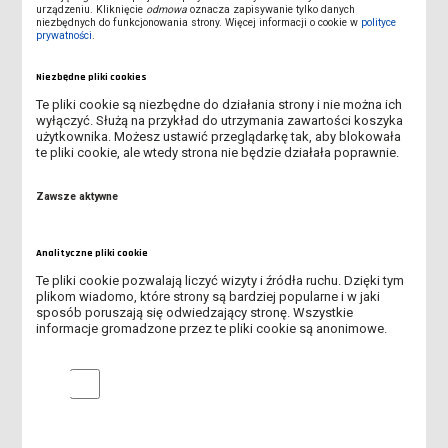
urządzeniu. Kliknięcie
odmowa
oznacza zapisywanie tylko danych
niezbędnych do funkcjonowania strony. Więcej informacji o cookie w
polityce
2018
prywatności
.
Praktyki Erasmus Sycylia Włochy
Niezbędne pliki cookies
Te pliki cookie są niezbędne do działania strony i nie można ich
Otwarcie Centrum Kazachskiego
wyłączyć. Służą na przykład do utrzymania zawartości koszyka
użytkownika. Możesz ustawić przeglądarkę tak, aby blokowała
te pliki cookie, ale wtedy strona nie będzie działała poprawnie.
Pożegnanie studentów z Kazachstanu
Zawsze aktywne
Erasmus+ Week w Lesznie
Wizyta JM Rektora w Kazachstanie
Analityczne pliki cookie
Te pliki cookie pozwalają liczyć wizyty i źródła ruchu. Dzięki tym
Wizyta delegacji z Czech
plikom wiadomo, które strony są bardziej popularne i w jaki
sposób poruszają się odwiedzający stronę. Wszystkie
informacje gromadzone przez te pliki cookie są anonimowe.
Spotkanie studentów z Kazachstanu
Analityczne pliki cookie
Europe & Asia Didactic Hub
Malowanie bombek - studenci z Kazachstanu