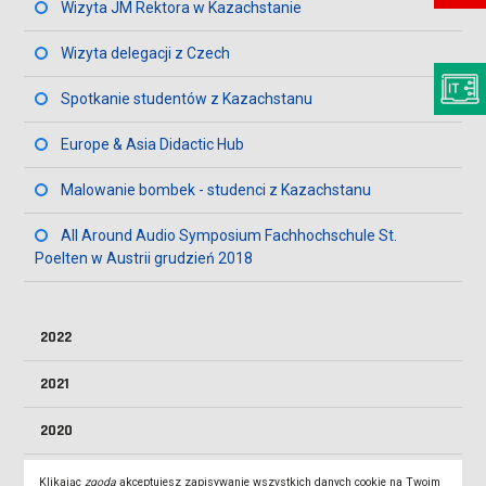
Wizyta JM Rektora w Kazachstanie
Wizyta delegacji z Czech
Spotkanie studentów z Kazachstanu
Europe & Asia Didactic Hub
Malowanie bombek - studenci z Kazachstanu
All Around Audio Symposium Fachhochschule St.
Poelten w Austrii grudzień 2018
2022
2021
2020
2019
Klikając
zgoda
akceptujesz zapisywanie wszystkich danych cookie na Twoim