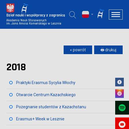
Dział nauki i współpracy z zagranicą
Akademia Nauk Stosowanych
im. Jana Amosa Komeńskiego w Lesznie
« powrót
🖶 drukuj
2018
Praktyki Erasmus Sycylia Włochy
Otwarcie Centrum Kazachskiego
Pożegnanie studentów z Kazachstanu
Erasmus+ Week w Lesznie