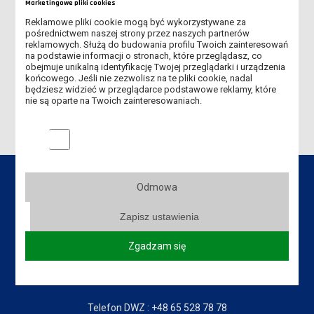
Marketingowe pliki cookies
All Around Audio Symposium Fachhochschule St. Poelten
Reklamowe pliki cookie mogą być wykorzystywane za
w Austrii grudzień 2018
pośrednictwem naszej strony przez naszych partnerów
reklamowych. Służą do budowania profilu Twoich zainteresowań
2017
na podstawie informacji o stronach, które przeglądasz, co
obejmuje unikalną identyfikację Twojej przeglądarki i urządzenia
końcowego. Jeśli nie zezwolisz na te pliki cookie, nadal
2016
będziesz widzieć w przeglądarce podstawowe reklamy, które
nie są oparte na Twoich zainteresowaniach.
Marketingowe pliki cookies
Odmowa
Zapisz ustawienia
Dane kontaktowe
Zgadzam się
Akademia Nauk Stosowanych
im. Jana Amosa Komeńskiego w Lesznie
64-100 Leszno, ul. Adama Mickiewicza 5
Telefon DWZ : +48 65 528 78 78