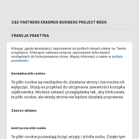
C&C PARTNERS ERASMUS BUSINESS PROJECT WEEK
FRANCJA PRAKTYKA
HISZPANIA 2016
Klikając
zgoda
akceptujesz zapisywanie wszystkich danych cookie na Twoim
urządzeniu. Kliknięcie
odmowa
oznacza zapisywanie tylko danych
niezbędnych do funkcjonowania strony. Więcej informacji o cookie w
polityce
prywatności
.
HOCHSCHULE BREMEN
Niezbędne pliki cookies
SAXION ENSCHEDE HOLANDIA
Te pliki cookie są niezbędne do działania strony i nie można ich
wyłączyć. Służą na przykład do utrzymania zawartości koszyka
SPOTKANIE Z WYKŁADOWCAMI Z UKRAINY
użytkownika. Możesz ustawić przeglądarkę tak, aby blokowała
te pliki cookie, ale wtedy strona nie będzie działała poprawnie.
CHORWACJA SPLIT
Zawsze aktywne
NIEMCY MERSEBURG
Analityczne pliki cookie
GOŚĆ Z SAXION ENSCHEDE Z WIZYTĄ W LESZNIE
Te pliki cookie pozwalają liczyć wizyty i źródła ruchu. Dzięki tym