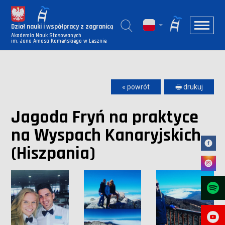
Dział nauki i współpracy z zagranicą
Akademia Nauk Stosowanych
im. Jana Amosa Komeńskiego w Lesznie
« powrót
🖶 drukuj
Jagoda Fryń na praktyce
na Wyspach Kanaryjskich
(Hiszpania)