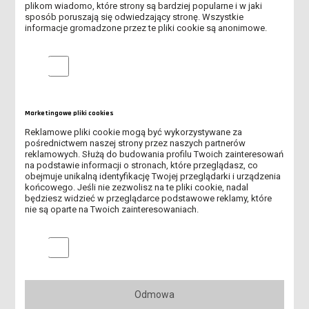
plikom wiadomo, które strony są bardziej popularne i w jaki
WYSPY KANARYJSKIE PRAKTYKA
sposób poruszają się odwiedzający stronę. Wszystkie
informacje gromadzone przez te pliki cookie są anonimowe.
WIZYTA W LESZNIE - SPLIT
Analityczne pliki cookie
PRAKTYKA GRECJA
ERASMUS SANKT POLTEN - AUSTRIA
Marketingowe pliki cookies
WIZYTA W DUNAUJVAROS - WĘGRY
Reklamowe pliki cookie mogą być wykorzystywane za
pośrednictwem naszej strony przez naszych partnerów
reklamowych. Służą do budowania profilu Twoich zainteresowań
POBYT STUDENTÓW ZAGRANICZNYCH W LESZNIE
na podstawie informacji o stronach, które przeglądasz, co
obejmuje unikalną identyfikację Twojej przeglądarki i urządzenia
POŻEGNANIE STUDENTÓW Z KAZACHSTANU
końcowego. Jeśli nie zezwolisz na te pliki cookie, nadal
będziesz widzieć w przeglądarce podstawowe reklamy, które
nie są oparte na Twoich zainteresowaniach.
ROBOCZE SPOTKANIE DELEGACJI Z HUMANIA - UKRAINA
Marketingowe pliki cookies
WIZYTA DELEGACJI Z HOCHSCHULE HANNOVER - NIEMCY
WIZYTA ERASMUS HUMAŃ UKRAINA
Odmowa
WIZYTA W LESZNIE PROFESORA Z DARMSTADT