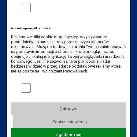
Analityczne pliki cookie
Dane kontaktowe
Akademia Nauk Stosowanych
Marketingowe pliki cookies
im. Jana Amosa Komeńskiego w Lesznie
Reklamowe pliki cookie mogą być wykorzystywane za
64-100 Leszno, ul. Adama Mickiewicza 5
pośrednictwem naszej strony przez naszych partnerów
reklamowych. Służą do budowania profilu Twoich zainteresowań
Telefon DWZ : +48 65 528 78 78
na podstawie informacji o stronach, które przeglądasz, co
obejmuje unikalną identyfikację Twojej przeglądarki i urządzenia
Telefon rekrutacja: +48 65 525 01 12
końcowego. Jeśli nie zezwolisz na te pliki cookie, nadal
będziesz widzieć w przeglądarce podstawowe reklamy, które
Fax: +48 65 529 60 82
nie są oparte na Twoich zainteresowaniach.
E-mail DWZ:
dwz@ansleszno.pl
Marketingowe pliki cookies
E-mail rekrutacja:
rekrutacja@ansleszno.pl
Odmowa
Zapisz ustawienia
Przydatne linki
Zgadzam się
Aktualności