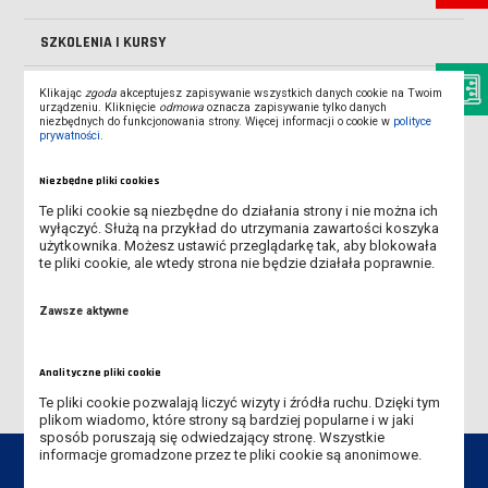
SZKOLENIA I KURSY
DEFINICJE I POJĘCIA NAUKOWE - W SKRÓCIE
Klikając
zgoda
akceptujesz zapisywanie wszystkich danych cookie na Twoim
urządzeniu. Kliknięcie
odmowa
oznacza zapisywanie tylko danych
niezbędnych do funkcjonowania strony. Więcej informacji o cookie w
polityce
NARODOWE CENTRUM NAUKI - KONKURSY
prywatności
.
Niezbędne pliki cookies
ETAPY UZYSKANIA TYTUŁU NAUKOWEGO
Te pliki cookie są niezbędne do działania strony i nie można ich
wyłączyć. Służą na przykład do utrzymania zawartości koszyka
ZAKRES DZIAŁALNOŚCI NAUKOWEJ
użytkownika. Możesz ustawić przeglądarkę tak, aby blokowała
te pliki cookie, ale wtedy strona nie będzie działała poprawnie.
ZAKRES EWALUACJI DZIAŁALNOŚCI NAUKOWEJ
Zawsze aktywne
WYDAWNICTWA UCZELNI
Analityczne pliki cookie
Te pliki cookie pozwalają liczyć wizyty i źródła ruchu. Dzięki tym
plikom wiadomo, które strony są bardziej popularne i w jaki
sposób poruszają się odwiedzający stronę. Wszystkie
informacje gromadzone przez te pliki cookie są anonimowe.