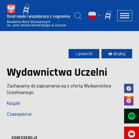
Dział nauki i współpracy z zagranicą
Akademia Nauk Stosowanych
im. Jana Amosa Komeńskiego w Lesznie
« powrót
🖶 drukuj
Wydawnictwa Uczelni
Zachęcamy do zapoznania się z ofertą Wydawnictwa
Uczelnianego:
Książki
Czasopisma
KONFERENCJE