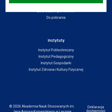
Władze uczelni
Lista uczelni parterskich
Do pobrania
Instytuty
Instytut Politechniczny
Instytut Pedagogiczny
Instytut Gospodarki
Instytut Zdrowia i Kultury Fizycznej
© 2026 Akademia Nauk Stosowanych im.
Deklaracja
dostępności
Jana Amosa Komeńskiego w Lesznie