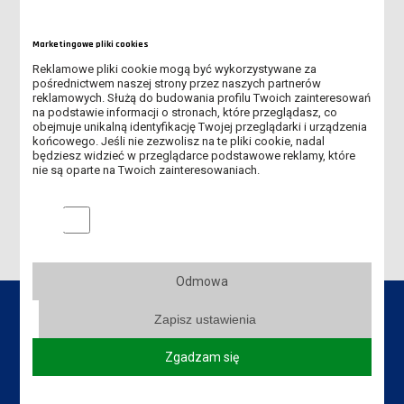
INTERNATIONAL STAFF MOBILITY WEEK HOCHSCHULE
HANNOVER
Marketingowe pliki cookies
Reklamowe pliki cookie mogą być wykorzystywane za
WYKŁADOWCA ILS Z WARSZTATAMI GOŚCINNYMI W
pośrednictwem naszej strony przez naszych partnerów
HOCHSCHULE MERSEBURG
reklamowych. Służą do budowania profilu Twoich zainteresowań
na podstawie informacji o stronach, które przeglądasz, co
obejmuje unikalną identyfikację Twojej przeglądarki i urządzenia
JOB SHADOWING VISIT KIEROWNIKA DZIAŁU DS. STUDIÓW
końcowego. Jeśli nie zezwolisz na te pliki cookie, nadal
HOCHSCHULE MERSEBURG
będziesz widzieć w przeglądarce podstawowe reklamy, które
nie są oparte na Twoich zainteresowaniach.
WIZYTA W DARMSTADT - PODPISANIE UMOWY
Marketingowe pliki cookies
Odmowa
Zapisz ustawienia
Zgadzam się
Dane kontaktowe
Akademia Nauk Stosowanych