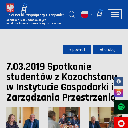
Dział nauki i współpracy z zagranicą
Akademia Nauk Stosowanych
im. Jana Amosa Komeńskiego w Lesznie
« powrót
🖶 drukuj
7.03.2019 Spotkanie
studentów z Kazachstanu
w Instytucie Gospodarki i
Zarządzania Przestrzenią