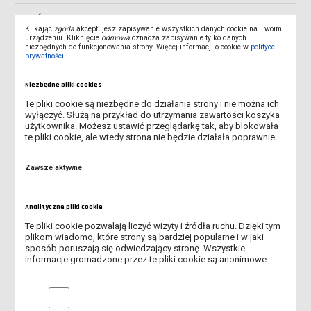
OBÓZ W SZKLARSKIEJ PORĘBIE
Klikając
zgoda
akceptujesz zapisywanie wszystkich danych cookie na Twoim
urządzeniu. Kliknięcie
odmowa
oznacza zapisywanie tylko danych
niezbędnych do funkcjonowania strony. Więcej informacji o cookie w
polityce
SPOTKANIE GRUPY Z AŁMATY Z PROREKTOREM
prywatności
.
GRUPA Z KAZACHSTANU ZWIEDZA POZNAŃ
Niezbędne pliki cookies
Te pliki cookie są niezbędne do działania strony i nie można ich
SPOTKANIE STUDENTÓW Z KAZACHSTANU W INSTYTUCIE
wyłączyć. Służą na przykład do utrzymania zawartości koszyka
GOSPODARKI I ZARZĄDZANIA PRZESTRZENIĄ
użytkownika. Możesz ustawić przeglądarkę tak, aby blokowała
te pliki cookie, ale wtedy strona nie będzie działała poprawnie.
STUDENCI Z AŁMATY U REKTORA
Zawsze aktywne
STUDENCI Z KAZACHSTANU NA MECZU ŻUŻLOWYM
Analityczne pliki cookie
DIDACTIC HUB SEMEY - KAZACHSTAN
Te pliki cookie pozwalają liczyć wizyty i źródła ruchu. Dzięki tym
plikom wiadomo, które strony są bardziej popularne i w jaki
ERASMUS+ STAFF WEEK LESZNO
sposób poruszają się odwiedzający stronę. Wszystkie
informacje gromadzone przez te pliki cookie są anonimowe.
INTERNATIONAL NETWORK MEETING TJFGB BERLIN
Analityczne pliki cookie
WIZYTA W SANKT POELTEN