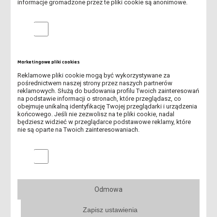
informacje gromadzone przez te pliki cookie są anonimowe.
PRAKTYKA GRECJA
Analityczne pliki cookie
ERASMUS SANKT POLTEN - AUSTRIA
WIZYTA W DUNAUJVAROS - WĘGRY
Marketingowe pliki cookies
POBYT STUDENTÓW ZAGRANICZNYCH W LESZNIE
Reklamowe pliki cookie mogą być wykorzystywane za
pośrednictwem naszej strony przez naszych partnerów
reklamowych. Służą do budowania profilu Twoich zainteresowań
POŻEGNANIE STUDENTÓW Z KAZACHSTANU
na podstawie informacji o stronach, które przeglądasz, co
obejmuje unikalną identyfikację Twojej przeglądarki i urządzenia
końcowego. Jeśli nie zezwolisz na te pliki cookie, nadal
ROBOCZE SPOTKANIE DELEGACJI Z HUMANIA - UKRAINA
będziesz widzieć w przeglądarce podstawowe reklamy, które
nie są oparte na Twoich zainteresowaniach.
WIZYTA DELEGACJI Z HOCHSCHULE HANNOVER - NIEMCY
Marketingowe pliki cookies
WIZYTA ERASMUS HUMAŃ UKRAINA
WIZYTA W LESZNIE PROFESORA Z DARMSTADT
Odmowa
Zapisz ustawienia