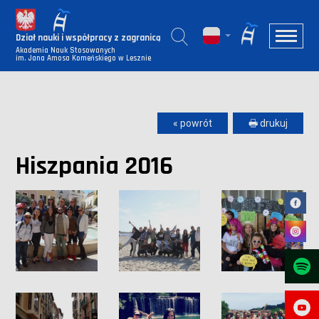
Dział nauki i współpracy z zagranicą
Akademia Nauk Stosowanych
im. Jana Amosa Komeńskiego w Lesznie
« powrót
🖶 drukuj
Hiszpania 2016