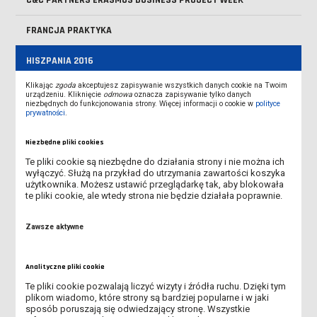
FRANCJA PRAKTYKA
HISZPANIA 2016
Klikając
zgoda
akceptujesz zapisywanie wszystkich danych cookie na Twoim
HOCHSCHULE BREMEN
urządzeniu. Kliknięcie
odmowa
oznacza zapisywanie tylko danych
niezbędnych do funkcjonowania strony. Więcej informacji o cookie w
polityce
prywatności
.
SAXION ENSCHEDE HOLANDIA
Niezbędne pliki cookies
SPOTKANIE Z WYKŁADOWCAMI Z UKRAINY
Te pliki cookie są niezbędne do działania strony i nie można ich
wyłączyć. Służą na przykład do utrzymania zawartości koszyka
CHORWACJA SPLIT
użytkownika. Możesz ustawić przeglądarkę tak, aby blokowała
te pliki cookie, ale wtedy strona nie będzie działała poprawnie.
NIEMCY MERSEBURG
Zawsze aktywne
GOŚĆ Z SAXION ENSCHEDE Z WIZYTĄ W LESZNIE
Analityczne pliki cookie
WYSPY KANARYJSKIE PRAKTYKA
Te pliki cookie pozwalają liczyć wizyty i źródła ruchu. Dzięki tym
plikom wiadomo, które strony są bardziej popularne i w jaki
WIZYTA W LESZNIE - SPLIT
sposób poruszają się odwiedzający stronę. Wszystkie