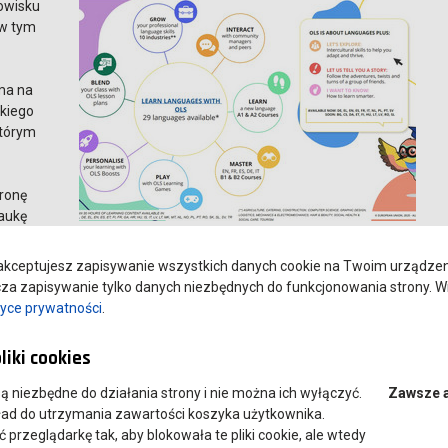
dowisku
 w tym
e
ma na
kiego
którym
tronę
naukę
 oraz
kceptujesz zapisywanie wszystkich danych cookie na Twoim urządzeniu
dczas kursów na poziomach od A1 do B2 oraz korzystając z
a zapisywanie tylko danych niezbędnych do funkcjonowania strony. Wi
tronomia, Budownictwo, Informatyka, Projektowanie Graficzne,
tyce prywatności
.
metyka, Opieka Zdrowotna i Społeczna, Turystyka).
0 godzin materiałów edukacyjnych dostępnych w językach:
liki cookies
m, hiszpańskim, estońskim, fińskim, francuskim, irlandzkim,
itewskim, macedońskim, maltańskim, niderlandzkim, norweskim,
 są niezbędne do działania strony i nie można ich wyłączyć.
Zawsze 
 szwedzkim i tureckim.
ład do utrzymania zawartości koszyka użytkownika.
przeglądarkę tak, aby blokowała te pliki cookie, ale wtedy