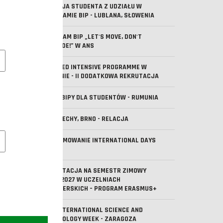
RELACJA STUDENTA Z UDZIAŁU W
PROGRAMIE BIP - LUBLANA, SŁOWENIA
PROGRAM BIP „LET'S MOVE, DON'T
EXCLUDE!” W ANS
e pliki cookie
BLENDED INTENSIVE PROGRAMME W
LIZBONIE - II DODATKOWA REKRUTACJA
NOWE BIPY DLA STUDENTÓW - RUMUNIA
BIP CZECHY, BRNO - RELACJA
owe pliki cookies
PODSUMOWANIE INTERNATIONAL DAYS
2026
REKRUTACJA NA SEMESTR ZIMOWY
2026/2027 W UCZELNIACH
PARTNERSKICH – PROGRAM ERASMUS+
8TH INTERNATIONAL SCIENCE AND
TECHNOLOGY WEEK - ZARAGOZA