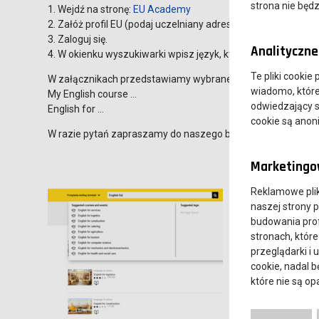
strona nie będz
1. Wejdź na stronę:
EU Academy
2. Załóż profil EU (podaj uczelniany adres e-mail).
3. Zaloguj się.
Analityczne 
4. W okienku wyszukiwarki wpisz język, którego chcesz się uc
Te pliki cookie
W załącznikach przedstawiamy wybrane frazy wyszukiwane 
wiadomo, które 
My English course ...
odwiedzający s
English for ...
cookie są ano
W razie pytań zapraszamy do naszego biura DWZ (pokój 114
Marketingow
Reklamowe pli
naszej strony 
budowania prof
stronach, które
przeglądarki i 
cookie, nadal 
które nie są o