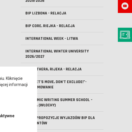
2025/2026
BIP LIZBONA - RELACJA
BIP CORE, RIEJKA - RELACJA
INTERNATIONAL WEEK - LITWA
INTERNATIONAL WINTER UNIVERSITY
2026/2027
BIP M-THERA, RIJEKA - RELACJA
. Kliknięcie
BIP „LET’S MOVE, DON’T EXCLUDE!”-
ęcej informacji
PODSUMOWANIE
ACADEMIC WRITING SUMMER SCHOOL –
PARMA (WŁOCHY)
aktywne
NOWE PROPOZYCJE WYJAZDÓW BIP DLA
STUDENTÓW