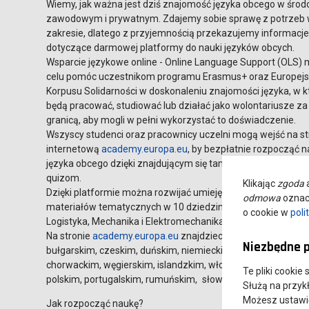
Wiemy, jak ważna jest dziś znajomość języka obcego w śro
zawodowym i prywatnym. Zdajemy sobie sprawę z potrzeb
zakresie, dlatego z przyjemnością przekazujemy informacj
dotyczące darmowej platformy do nauki języków obcych.
Wsparcie językowe online - Online Language Support (OLS) 
celu pomóc uczestnikom programu Erasmus+ oraz Europejs
Korpusu Solidarności w doskonaleniu znajomości języka, w 
będą pracować, studiować lub działać jako wolontariusze za
granicą, aby mogli w pełni wykorzystać to doświadczenie.
Wszyscy studenci oraz pracownicy uczelni mogą wejść na s
internetową
academy.europa.eu
, by bezpłatnie rozpocząć 
języka obcego dzięki znajdującym się tam materiałom wideo
quizom.
Klikając
zgoda
a
Dzięki platformie można rozwijać umiejętności językowe po
odmowa
oznacz
materiałów tematycznych w 10 dziedzinach (Rolnictwo, Gas
o cookie w
poli
Logistyka, Mechanika i Elektromechanika, Fryzjerstwo i Kos
Na stronie
academy.europa.eu
znajdziecie Państwo ponad 3
Niezbędne p
bułgarskim, czeskim, duńskim, niemiecki, greckim, angielski
chorwackim, węgierskim, islandzkim, włoskim, łotewskim, l
Te pliki cookie
polskim, portugalskim, rumuńskim, słowackim, słoweńskim,
Służą na przyk
Możesz ustawić 
Jak rozpocząć naukę?