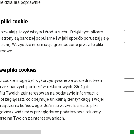
ie działała poprawnie.
pliki cookie
zyć, np. English, Spanish/Español, German/Deutsch ...
Analityczn
 pozwalają liczyć wizyty i źródła ruchu. Dzięki tym plikom
przez osoby zainteresowane nauką języka angielskiego:
strony są bardziej popularne i w jaki sposób poruszają się
tronę. Wszystkie informacje gromadzone przez te pliki
nimowe.
 lub 115)
e pliki cookies
Marketing
ki cookie mogą być wykorzystywane za pośrednictwem
przez naszych partnerów reklamowych. Służą do
ilu Twoich zainteresowań na podstawie informacji o
 przeglądasz, co obejmuje unikalną identyfikację Twojej
urządzenia końcowego. Jeśli nie zezwolisz na te pliki
będziesz widzieć w przeglądarce podstawowe reklamy,
parte na Twoich zainteresowaniach.