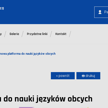
icą
P
ty
Galeria
Przydatne linki
Kontakt
mowa platforma do nauki języków obcych
« powrót
🖶 drukuj
 do nauki języków obcych