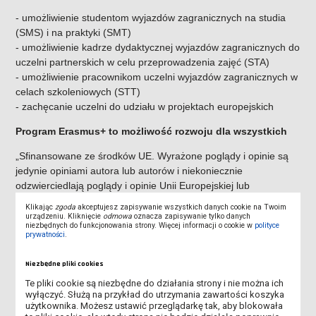
- umożliwienie studentom wyjazdów zagranicznych na studia
(SMS) i na praktyki (SMT)
- umożliwienie kadrze dydaktycznej wyjazdów zagranicznych do
uczelni partnerskich w celu przeprowadzenia zajęć (STA)
- umożliwienie pracownikom uczelni wyjazdów zagranicznych w
celach szkoleniowych (STT)
- zachęcanie uczelni do udziału w projektach europejskich
Program Erasmus+ to możliwość rozwoju dla wszystkich
„Sfinansowane ze środków UE. Wyrażone poglądy i opinie są
jedynie opiniami autora lub autorów i niekoniecznie
odzwierciedlają poglądy i opinie Unii Europejskiej lub
Europejskiej Agencji Wykonawczej ds. Edukacji i Kultury
Klikając
zgoda
akceptujesz zapisywanie wszystkich danych cookie na Twoim
(EACEA). Unia Europejska ani podmiot udzielający dotacji nie
urządzeniu. Kliknięcie
odmowa
oznacza zapisywanie tylko danych
niezbędnych do funkcjonowania strony. Więcej informacji o cookie w
polityce
ponoszą za nie odpowiedzialności”
prywatności
.
O programie ERASMUS+
Niezbędne pliki cookies
Te pliki cookie są niezbędne do działania strony i nie można ich
Lista uczelni partnerskich
wyłączyć. Służą na przykład do utrzymania zawartości koszyka
użytkownika. Możesz ustawić przeglądarkę tak, aby blokowała