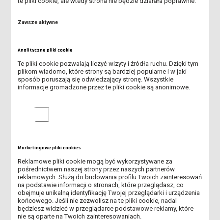
te pliki cookie, ale wtedy strona nie będzie działała poprawnie.
Erasmus+ Policy Statement 2014-2020
Zawsze aktywne
Erasmus+ Policy Statement 2021-2027
Karta ECHE
Analityczne pliki cookie
Te pliki cookie pozwalają liczyć wizyty i źródła ruchu. Dzięki tym
Do pobrania
plikom wiadomo, które strony są bardziej popularne i w jaki
sposób poruszają się odwiedzający stronę. Wszystkie
informacje gromadzone przez te pliki cookie są anonimowe.
Pliki do pobrania
Analityczne pliki cookie
PL Dofinansowane przez Unię
Europejską.png (png, 16.35K)
Marketingowe pliki cookies
Reklamowe pliki cookie mogą być wykorzystywane za
pośrednictwem naszej strony przez naszych partnerów
reklamowych. Służą do budowania profilu Twoich zainteresowań
na podstawie informacji o stronach, które przeglądasz, co
obejmuje unikalną identyfikację Twojej przeglądarki i urządzenia
końcowego. Jeśli nie zezwolisz na te pliki cookie, nadal
O PROGRAMIE
będziesz widzieć w przeglądarce podstawowe reklamy, które
nie są oparte na Twoich zainteresowaniach.