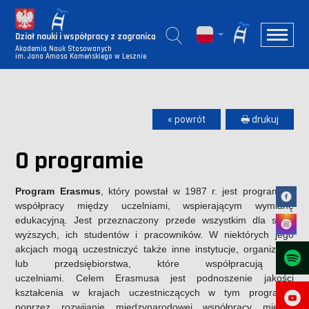
Dział nauki i współpracy z zagranicą
Akademia Nauk Stosowanych
im. Jana Amosa Komeńskiego w Lesznie
« powrót
🖶 drukuj
O programie
Program Erasmus
, który powstał w 1987 r. jest programem
współpracy między uczelniami, wspierającym wymianę
edukacyjną. Jest przeznaczony przede wszystkim dla szkół
wyższych, ich studentów i pracowników. W niektórych jego
akcjach mogą uczestniczyć także inne instytucje, organizacje
lub przedsiębiorstwa, które współpracują z
uczelniami.
Celem Erasmusa jest podnoszenie jakości
kształcenia w krajach uczestniczących w tym programie
poprzez rozwijanie międzynarodowej współpracy między