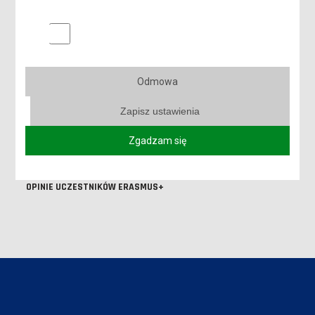
O programie ERASMUS+
Marketingowe pliki cookies
Lista uczelni partnerskich
Erasmus+ Policy Statement 2014-2020
Odmowa
Erasmus+ Policy Statement 2021-2027
Zapisz ustawienia
Karta ECHE
Zgadzam się
Do pobrania
OPINIE UCZESTNIKÓW ERASMUS+